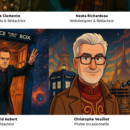
ie Clemente
Nesta Richardeau
te & Rédactrice
Webdesigner & Rédacteur
id Aubert
Christophe Veuillot
édacteur
Plume occasionnelle