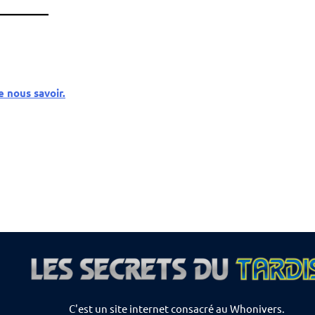
e nous savoir.
C'est un site internet consacré au Whonivers.