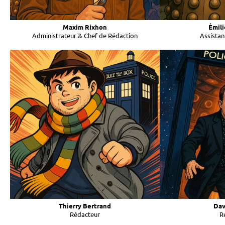
Maxim Rixhon
Émil
Administrateur & Chef de Rédaction
Assistan
Thierry Bertrand
Dav
Rédacteur
R