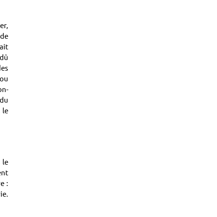
er,
 de
ait
 dû
des
 ou
on-
 du
 le
 le
ent
e :
ie.