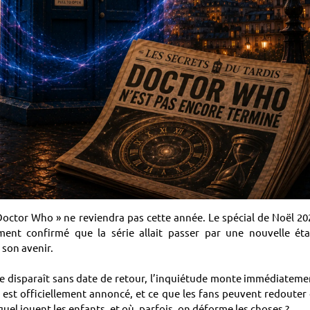
octor Who » ne reviendra pas cette année. Le spécial de Noël 20
ent confirmé que la série allait passer par une nouvelle ét
 son avenir.
ie disparaît sans date de retour, l’inquiétude monte immédiateme
i est officiellement annoncé, et ce que les fans peuvent redouter
quel jouent les enfants, et où, parfois, on déforme les choses ?