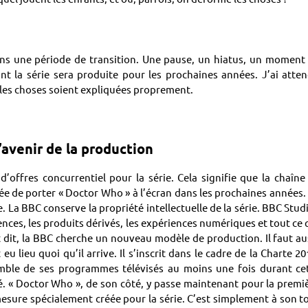
 dans une période de transition. Une pause, un hiatus, un moment
t la série sera produite pour les prochaines années. J’ai atte
e les choses soient expliquées proprement.
l’avenir de la production
’offres concurrentiel pour la série. Cela signifie que la chaîne
ée de porter « Doctor Who » à l’écran dans les prochaines années.
. La BBC conserve la propriété intellectuelle de la série. BBC Stud
ences, les produits dérivés, les expériences numériques et tout ce 
 dit, la BBC cherche un nouveau modèle de production. Il faut au
u lieu quoi qu’il arrive. Il s’inscrit dans le cadre de la Charte 20
emble de ses programmes télévisés au moins une fois durant ce
sé. « Doctor Who », de son côté, y passe maintenant pour la premi
mesure spécialement créée pour la série. C’est simplement à son t