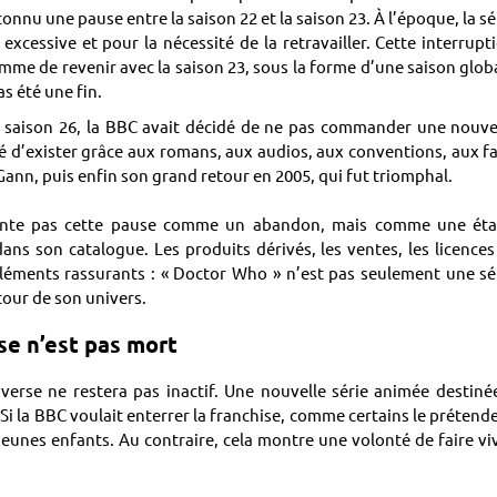
onnu une pause entre la saison 22 et la saison 23. À l’époque, la sé
xcessive et pour la nécessité de la retravailler. Cette interrupt
amme de revenir avec la saison 23, sous la forme d’une saison glob
as été une fin.
la saison 26, la BBC avait décidé de ne pas commander une nouve
é d’exister grâce aux romans, aux audios, aux conventions, aux f
cGann, puis enfin son grand retour en 2005, qui fut triomphal.
ésente pas cette pause comme un abandon, mais comme une ét
ans son catalogue. Les produits dérivés, les ventes, les licences
 éléments rassurants : « Doctor Who » n’est pas seulement une sé
utour de son univers.
e n’est pas mort
verse ne restera pas inactif. Une nouvelle série animée destiné
Si la BBC voulait enterrer la franchise, comme certains le prétend
eunes enfants. Au contraire, cela montre une volonté de faire vi