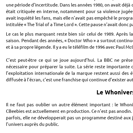
une période d’incertitude. Dans les années 1980, on avait déjà c
était critiquée en interne, notamment pour sa violence jugée e
avait inquiété les fans, mais elle n’avait pas empêché le progr
intitulée « The Trial of a Time Lord ». Cette pause n’avait donc p
Le cas le plus marquant reste bien sûr celui de 1989. Après 
saison. Pendant des années, « Doctor Who » a surtout continu
et à sa propre légende. Il y a eu le téléfilm de 1996 avec Paul M
C’est peut-être ce qui se joue aujourd’hui. La BBC ne pr
nécessaire pour préparer la suite. La série reste importante d
l’exploitation internationale de la marque restent aussi des
diffusée à l’écran, c’est une franchise qui continue d’exister a
Le Whonivers
Il ne faut pas oublier un autre élément important : le Whoni
CBeebies est actuellement en production. Ce n’est pas anodin. 
parfois, elle ne développerait pas un programme destiné aux j
l’univers auprès du public.