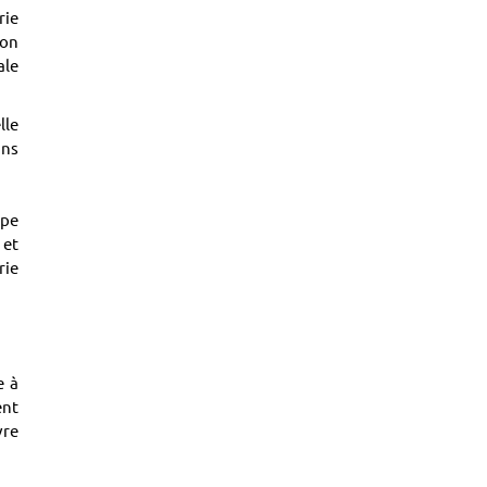
rie
ion
ale
lle
ans
ape
 et
rie
e à
ent
vre