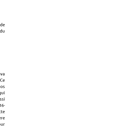
 de
ndu
 va
 Ce
ios
qui
ssi
16-
tte
ère
our