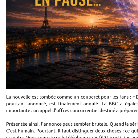
La nouvelle est tombée comme un couperet pour les fans : « D
pourtant annoncé, est finalement annulé. La BBC a égalem
importante : un appel d’offres concurrentiel destiné à préparer
Présentée ainsi, l’annonce peut sembler brutale. Quand la sér
C’est humain. Pourtant, il faut distinguer deux choses : ce qu
raconter. Vous connaissez le téléphone sans fil ? Le petit jeu au