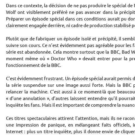
Dans ce contexte, la décision de ne pas produire le spécial d
Wolf ont visiblement préféré ne pas avancer dans la précipita
Préparer un épisode spécial dans ces conditions aurait pu don
clairement engagée derrière, ni cadre de production stabilisé po
Plutôt que de fabriquer un épisode isolé et précipité, il sem
suivre son cours. Ce n’est évidemment pas agréable pour les fa
série est abandonnée. Cela montre surtout que la BBC, Bad Wol
moment même où « Doctor Who » devait entrer pour la prem
fonctionnement de la BBC.
C’est évidemment frustrant. Un épisode spécial aurait permis de r
la série suspendue sur une image aussi forte. Mais la BBC p
relancer la machine. C’est aussi à ce moment-là que beaucou
« d’une annulation », d’autres laissent entendre qu’il pourra
inquiète les fans. Mais il est important de comprendre la nuanc
Ces titres spectaculaires attirent l’attention, mais ils ne raco
une impression de panique, en mélangeant faits officiels,
Internet : plus un titre inquiète, plus il donne envie de cliq