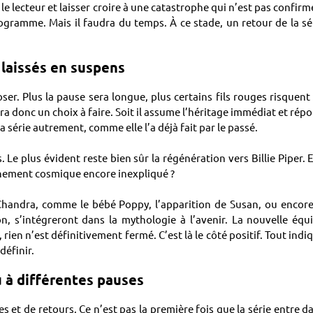
le lecteur et laisser croire à une catastrophe qui n’est pas confirm
rogramme. Mais il faudra du temps. À ce stade, un retour de la sé
 laissés en suspens
er. Plus la pause sera longue, plus certains fils rouges risquent
ra donc un choix à faire. Soit il assume l’héritage immédiat et rép
la série autrement, comme elle l’a déjà fait par le passé.
Le plus évident reste bien sûr la régénération vers Billie Piper. E
énement cosmique encore inexpliqué ?
 Chandra, comme le bébé Poppy, l’apparition de Susan, ou encore
, s’intégreront dans la mythologie à l’avenir. La nouvelle équ
 rien n’est définitivement fermé. C’est là le côté positif. Tout indi
définir.
u à différentes pauses
es et de retours. Ce n’est pas la première fois que la série entre d