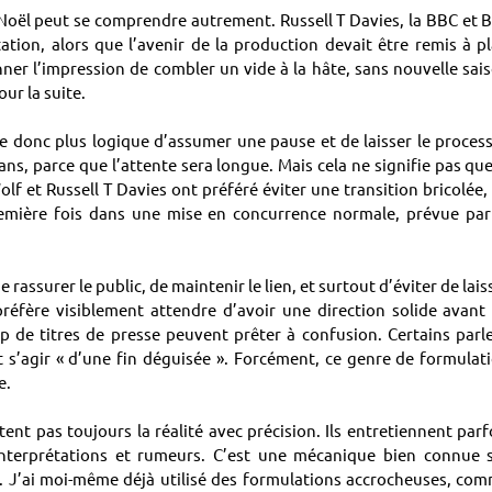
e Noël peut se comprendre autrement. Russell T Davies, la BBC et 
tion, alors que l’avenir de la production devait être remis à pl
ner l’impression de combler un vide à la hâte, sans nouvelle sai
ur la suite.
ble donc plus logique d’assumer une pause et de laisser le proces
ns, parce que l’attente sera longue. Mais cela ne signifie pas que
f et Russell T Davies ont préféré éviter une transition bricolée,
ière fois dans une mise en concurrence normale, prévue par
assurer le public, de maintenir le lien, et surtout d’éviter de lais
réfère visiblement attendre d’avoir une direction solide avant
p de titres de presse peuvent prêter à confusion. Certains parl
it s’agir « d’une fin déguisée ». Forcément, ce genre de formulat
e.
ntent pas toujours la réalité avec précision. Ils entretiennent parf
 interprétations et rumeurs. C’est une mécanique bien connue 
uer. J’ai moi-même déjà utilisé des formulations accrocheuses, co