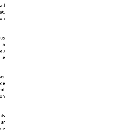
Bad
at.
son
sus
 la
 au
 le
ser
 de
ent
ion
ois
sur
mme