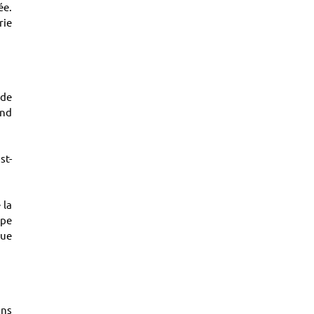
ée.
rie
 de
ond
st-
 la
ipe
que
ans