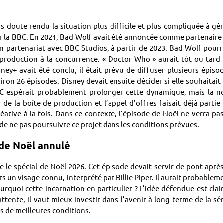
s doute rendu la situation plus difficile et plus compliquée à gér
par la BBC. En 2021, Bad Wolf avait été annoncée comme partenaire
n partenariat avec BBC Studios, à partir de 2023. Bad Wolf pourr
 production à la concurrence. « Doctor Who » aurait tôt ou tard
ney+ avait été conclu, il était prévu de diffuser plusieurs épiso
ron 26 épisodes. Disney devait ensuite décider si elle souhaitait
BBC espérait probablement prolonger cette dynamique, mais la n
de la boîte de production et l’appel d’offres faisait déjà partie
réative à la fois. Dans ce contexte, l’épisode de Noël ne verra pas
de ne pas poursuivre ce projet dans les conditions prévues.
 de Noël annulé
e le spécial de Noël 2026. Cet épisode devait servir de pont après
 un visage connu, interprété par Billie Piper. Il aurait probablem
uoi cette incarnation en particulier ? L’idée défendue est clair
tente, il vaut mieux investir dans l’avenir à long terme de la sér
ns de meilleures conditions.