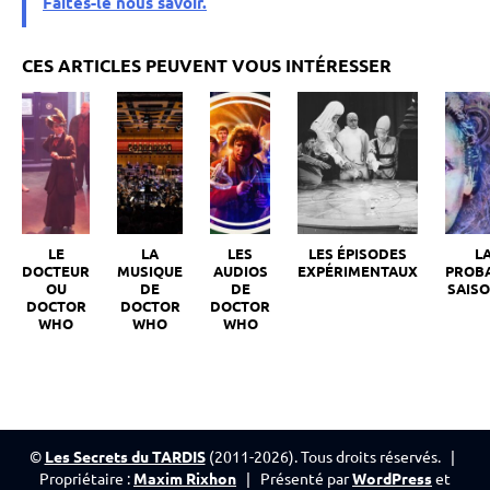
Faites-le nous savoir.
LE
LA
LES
LES ÉPISODES
L
DOCTEUR
MUSIQUE
AUDIOS
EXPÉRIMENTAUX
PROB
OU
DE
DE
SAISO
DOCTOR
DOCTOR
DOCTOR
WHO
WHO
WHO
©
Les Secrets du TARDIS
(2011-2026). Tous droits réservés. |
Propriétaire :
Maxim Rixhon
| Présenté par
WordPress
et