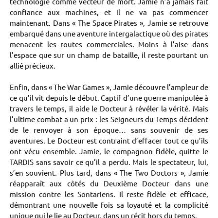
technologie comme vecteur de mort. Jamie n’a jamais fait
confiance aux machines, et il ne va pas commencer
maintenant. Dans « The Space Pirates », Jamie se retrouve
embarqué dans une aventure intergalactique où des pirates
menacent les routes commerciales. Moins à l’aise dans
l’espace que sur un champ de bataille, il reste pourtant un
allié précieux.
Enfin, dans « The War Games », Jamie découvre l’ampleur de
ce qu’il vit depuis le début. Captif d’une guerre manipulée à
travers le temps, il aide le Docteur à révéler la vérité. Mais
l’ultime combat a un prix : les Seigneurs du Temps décident
de le renvoyer à son époque… sans souvenir de ses
aventures. Le Docteur est contraint d’effacer tout ce qu’ils
ont vécu ensemble. Jamie, le compagnon fidèle, quitte le
TARDIS sans savoir ce qu’il a perdu. Mais le spectateur, lui,
s’en souvient. Plus tard, dans « The Two Doctors », Jamie
réapparaît aux côtés du Deuxième Docteur dans une
mission contre les Sontariens. Il reste fidèle et efficace,
démontrant une nouvelle fois sa loyauté et la complicité
unique qui le lie au Docteur, dans un récit hors du temps.