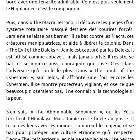
bord avec une ténacité admirable. Ce n’est plus seulement
le Highlander : c’est le compagnon.
Puis, dans « The Macra Terror », il découvre les pièges d’un
système totalitaire masqué derrière des sourires forcés.
Jamie ne se laisse pas berner : il se bat contre les Macra, ces
créatures manipulatrices, et aide à libérer la colonie. Dans
« The Evil of the Daleks », Jamie est capturé par les Daleks. Il
est utilisé comme cobaye… mais jamais brisé. Il résiste, se
bat, et se montre aussi courageux que rusé. C’est dans
l’adversité qu’il brille le plus. Dans « The Tomb of the
Cybermen », sur Telos, il affronte une fois encore les
Cybermen. Il se montre protecteur, vigilant, et ose ce que
beaucoup n’oseraient pas. Il ne connaît ni la technologie ni
la peur.
S’en suit, « The Abominable Snowmen », où les Yétis
terrifient l’Himalaya. Mais Jamie reste fidèle au poste. Il
tisse des liens avec les moines, comprend les enjeux, et se
bat pour protéger une culture étrangère qu’il respecte.
Dans « The Ice Warriors », en pleine ère glaciaire, il se heurte