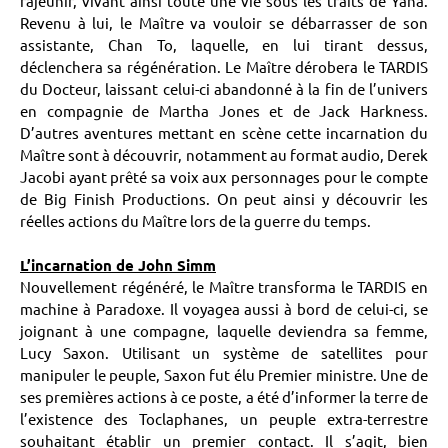
rajeunir, vivant ainsi toute une vie sous les traits de Yana.
Revenu à lui, le Maître va vouloir se débarrasser de son
assistante, Chan To, laquelle, en lui tirant dessus,
déclenchera sa régénération. Le Maître dérobera le TARDIS
du Docteur, laissant celui-ci abandonné à la fin de l’univers
en compagnie de Martha Jones et de Jack Harkness.
D’autres aventures mettant en scène cette incarnation du
Maître sont à découvrir, notamment au format audio, Derek
Jacobi ayant prêté sa voix aux personnages pour le compte
de Big Finish Productions. On peut ainsi y découvrir les
réelles actions du Maître lors de la guerre du temps.
L’incarnation de John Simm
Nouvellement régénéré, le Maître transforma le TARDIS en
machine à Paradoxe. Il voyagea aussi à bord de celui-ci, se
joignant à une compagne, laquelle deviendra sa femme,
Lucy Saxon. Utilisant un système de satellites pour
manipuler le peuple, Saxon fut élu Premier ministre. Une de
ses premières actions à ce poste, a été d’informer la terre de
l’existence des Toclaphanes, un peuple extra-terrestre
souhaitant établir un premier contact. Il s’agit, bien