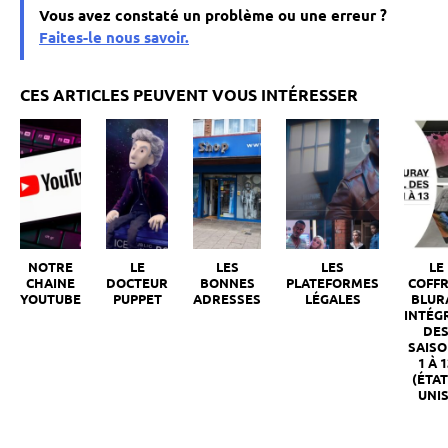
Vous avez constaté un problème ou une erreur ?
Faites-le nous savoir.
NOTRE
LE
LES
LES
LE
CHAINE
DOCTEUR
BONNES
PLATEFORMES
COFF
YOUTUBE
PUPPET
ADRESSES
LÉGALES
BLUR
INTÉG
DE
SAIS
1 À 1
(ÉTAT
UNIS