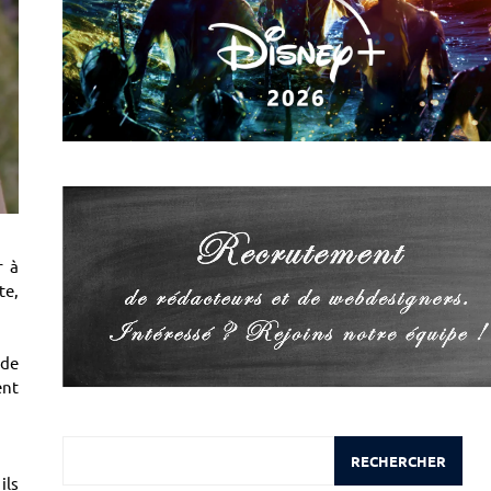
r à
te,
nde
ent
Rechercher
RECHERCHER
ils