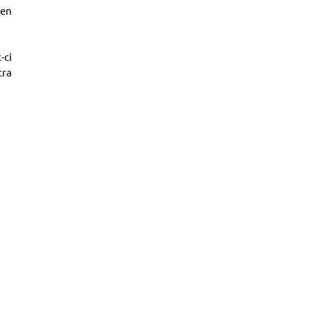
 en
-ci
cra