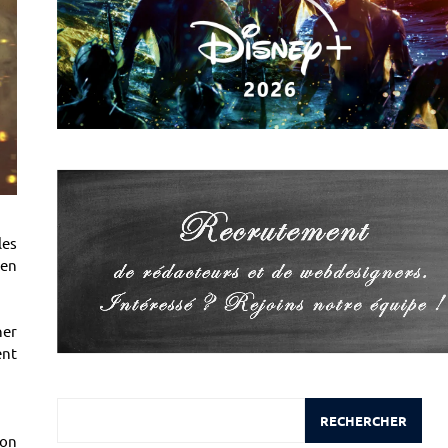
les
 en
ner
ent
Rechercher
RECHERCHER
ion