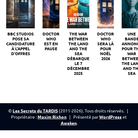
BBC STUDIOS
DOCTOR
THE WAR
DOCTOR
UNE
POSE SA
WHO
BETWEEN
WHO
BAND
CANDIDATURE
EST EN
THE LAND
SERA LÀ
ANNON
À L’APPEL
PAUSE
AND THE
POUR
POUR T
D’OFFRES
SEA
NOËL
WAR
DÉBARQUE
2026
BETWE
LE 7
THE LA
DÉCEMBRE
AND T
2025
SEA
©
Les Secrets du TARDIS
(2011-2026). Tous droits réservés. |
Propriétaire :
Maxim Rixhon
| Présenté par
WordPress
et
Awaken
.