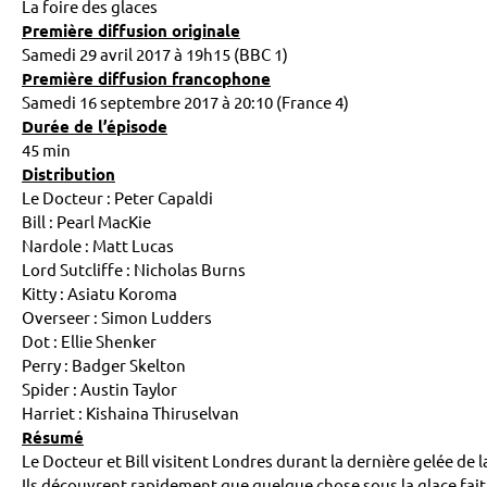
La foire des glaces
Première diffusion originale
Samedi 29 avril 2017 à 19h15 (BBC 1)
Première diffusion francophone
Samedi 16 septembre 2017 à 20:10 (France 4)
Durée de l’épisode
45 min
Distribution
Le Docteur : Peter Capaldi
Bill : Pearl MacKie
Nardole : Matt Lucas
Lord Sutcliffe : Nicholas Burns
Kitty : Asiatu Koroma
Overseer : Simon Ludders
Dot : Ellie Shenker
Perry : Badger Skelton
Spider : Austin Taylor
Harriet : Kishaina Thiruselvan
Résumé
Le Docteur et Bill visitent Londres durant la dernière gelée de l
Ils découvrent rapidement que quelque chose sous la glace fait