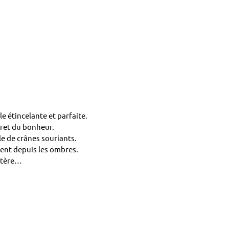
le étincelante et parfaite.
cret du bonheur.
le de crânes souriants.
dent depuis les ombres.
ystère…