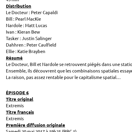
Distribution
Le Docteur : Peter Capaldi
Bill : Pearl MacKie
Nardole : Matt Lucas
Ivan : Kieran Bew
Tasker : Justin Salinger
Dahhren : Peter Caulfield
Ellie : Katie Brayben
Résumé
Le Docteur, Bill et Nardole se retrouvent piégés dans une stati
Ensemble, ils découvrent que les combinaisons spatiales essaye
La raison, pas assez rentable pour le capitalisme spatial…
ÉPISODE 6
Titre original
Extremis
Titre français
Extremis
Première diffusion originale
Samedi 20 mai 2017 à 19h25 (BBC 1)