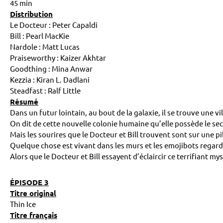
45 min
Distribution
Le Docteur : Peter Capaldi
Bill : Pearl MacKie
Nardole : Matt Lucas
Praiseworthy : Kaizer Akhtar
Goodthing : Mina Anwar
Kezzia : Kiran L. Dadlani
Steadfast : Ralf Little
Résumé
Dans un futur lointain, au bout de la galaxie, il se trouve une vil
On dit de cette nouvelle colonie humaine qu’elle possède le se
Mais les sourires que le Docteur et Bill trouvent sont sur une pi
Quelque chose est vivant dans les murs et les emojibots regar
Alors que le Docteur et Bill essayent d’éclaircir ce terrifiant m
ÉPISODE 3
Titre original
Thin Ice
Titre français