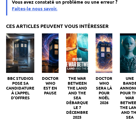
Vous avez constaté un problème ou une erreur ?
Faites-le nous savoir.
BBC STUDIOS
DOCTOR
THE WAR
DOCTOR
UNE
POSE SA
WHO
BETWEEN
WHO
BAND
CANDIDATURE
EST EN
THE LAND
SERA LÀ
ANNON
À L’APPEL
PAUSE
AND THE
POUR
POUR T
D’OFFRES
SEA
NOËL
WAR
DÉBARQUE
2026
BETWE
LE 7
THE LA
DÉCEMBRE
AND T
2025
SEA