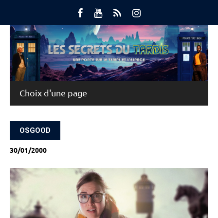
Skip
to
content
Main Menu
OSGOOD
30/01/2000